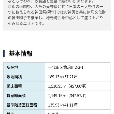
なども行われ、飲食店も豊富で賑わいがあります。
京都の祇園祭、大阪の天神祭と共に日本の三大祭りの一
つに数えられる神田祭(隔年)ではお神輿と共に無形文化財
の神田囃子を継承し、地元町会を中心として盛り上がり
をみせるエリアです。
基本情報
所在地
千代田区鍛冶町2-3-1
敷地面積
189.13㎡(57.21坪)
延床面積
1,510.95㎡（457.06坪）
賃室総面積
1,149.15㎡（347.57坪）
基準階賃室総面積
135.93㎡(41.11坪)