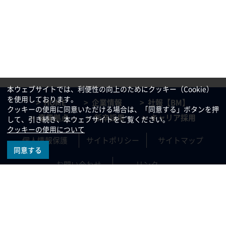
本ウェブサイトでは、利便性の向上のためにクッキー（Cookie）
を使用しております。
HOME
企業情報
社報【BM】
クッキーの使用に同意いただける場合は、「同意する」ボタンを押
事業拠点
新卒採用
キャリア採用
して、引き続き、本ウェブサイトをご覧ください。
クッキーの使用について
個人情報保護
サイトポリシー
サイトマップ
同意する
お問い合わせ
リンク
All rights reserved, Copyright©
2021 KAJIMA TATEMONO SOGO KANRI CO.,LTD.