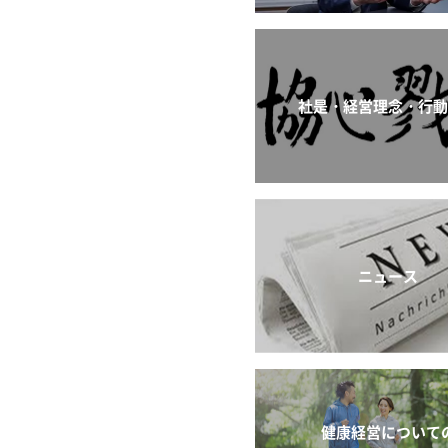
社是・経営理念・行
ニュース
健康経営について